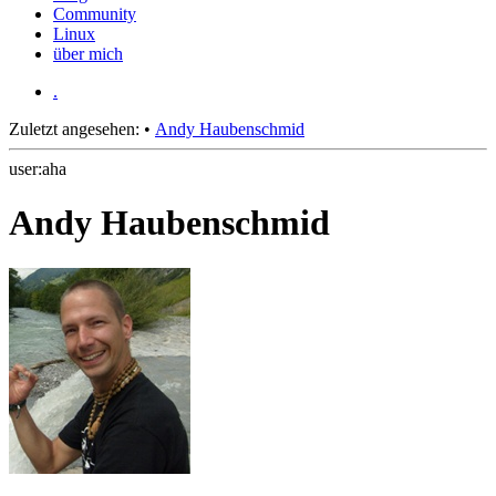
Community
Linux
über mich
.
Zuletzt angesehen:
•
Andy Haubenschmid
user:aha
Andy Haubenschmid