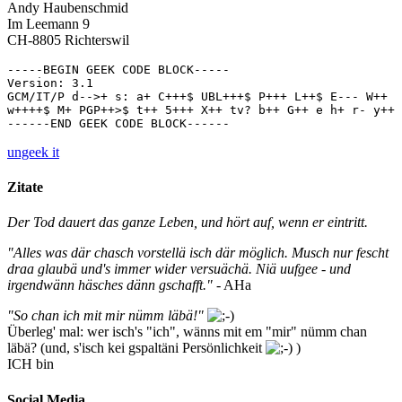
Andy Haubenschmid
Im Leemann 9
CH-8805 Richterswil
-----BEGIN GEEK CODE BLOCK-----

Version: 3.1

GCM/IT/P d-->+ s: a+ C+++$ UBL+++$ P+++ L++$ E--- W++ 

w++++$ M+ PGP++>$ t++ 5+++ X++ tv? b++ G++ e h+ r- y++

------END GEEK CODE BLOCK------
ungeek it
Zitate
Der Tod dauert das ganze Leben, und hört auf, wenn er eintritt.
"Alles was där chasch vorstellä isch där möglich. Musch nur fescht
draa glaubä und's immer wider versuächä. Niä uufgee - und
irgendwänn häsches dänn gschafft."
- AHa
"So chan ich mit mir nümm läbä!"
Überleg' mal: wer isch's "ich", wänns mit em "mir" nümm chan
läbä? (und, s'isch kei gspaltäni Persönlichkeit
)
ICH bin
Social Media