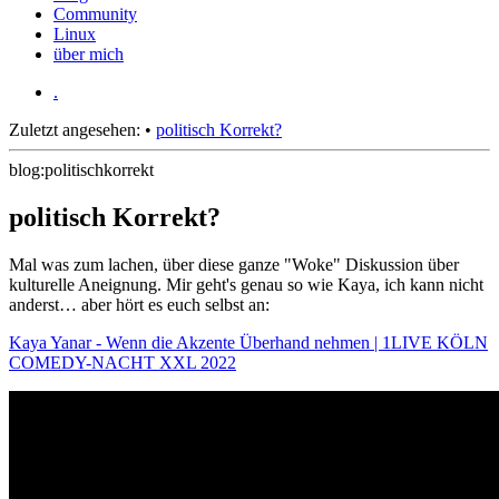
Community
Linux
über mich
.
Zuletzt angesehen:
•
politisch Korrekt?
blog:politischkorrekt
politisch Korrekt?
Mal was zum lachen, über diese ganze "Woke" Diskussion über
kulturelle Aneignung. Mir geht's genau so wie Kaya, ich kann nicht
anderst… aber hört es euch selbst an:
Kaya Yanar - Wenn die Akzente Überhand nehmen | 1LIVE KÖLN
COMEDY-NACHT XXL 2022